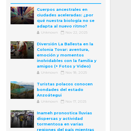
Cuerpos ancestrales en
ciudades aceleradas: ¿por
qué nuestra biología no se
adapta al nuevo ritmo?
Unknown
Nov 22, 2025
Diversión La Ballesta en la
Colonia Tovar: aventura,
emoción y momentos
inolvidables con la familia y
amigos (+ Fotos y Video)
Unknown
Nov 18, 2025
Turistas polacos conocen
bondades del estado
Anzoátegui
Unknown
Nov 17, 2025
Inameh pronostica lluvias
dispersas y actividad
tormentosa en varias
regiones del país mientras