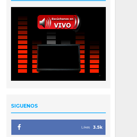
SIGUENOS
3.5k
Likes