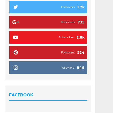
1.7k
Followers
735
Followers
2.8k
Subscribes
524
Followers
849
Followers
FACEBOOK