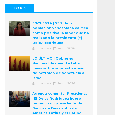
TOP 5
POPULAR
COMMENTS
ENCUESTA | 75% de la
población venezolana califica
como positiva la labor que ha
realizado la presidenta (E)
Delcy Rodríguez
Unknown
Feb 11, 2026
LO ÚLTIMO | Gobierno
Nacional desmiente fake
news sobre supuesto envío
de petróleo de Venezuela a
Israel
Unknown
Feb 11, 2026
Agenda conjunta: Presidenta
(E) Delcy Rodríguez lideró
reunión con presidente del
Banco de Desarrollo de
América Latina y el Caribe,