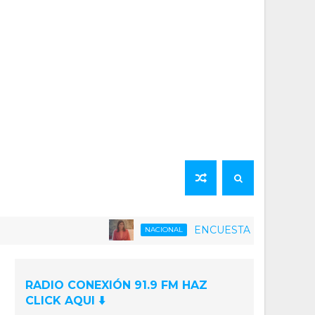
ENCUESTA | 75% de la población ve
NACIONAL
RADIO CONEXIÓN 91.9 FM HAZ
CLICK AQUI ⬇️