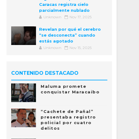
Caracas registra cielo
parcialmente nublado
Unknown
Nov 17, 2025
Revelan por qué el cerebro
“se desconecta” cuando
estás agotado
Unknown
Nov 15, 2025
CONTENIDO DESTACADO
Maluma promete
conquistar Maracaibo
“Cachete de Pañal”
presentaba registro
policial por cuatro
delitos