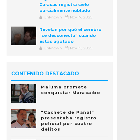
Caracas registra cielo
parcialmente nublado
Unknown
Nov 17, 2025
Revelan por qué el cerebro
“se desconecta” cuando
estás agotado
Unknown
Nov 15, 2025
CONTENIDO DESTACADO
Maluma promete
conquistar Maracaibo
“Cachete de Pañal”
presentaba registro
policial por cuatro
delitos