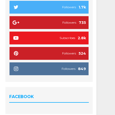
1.7k
Followers
735
Followers
2.8k
Subscribes
524
Followers
849
Followers
FACEBOOK