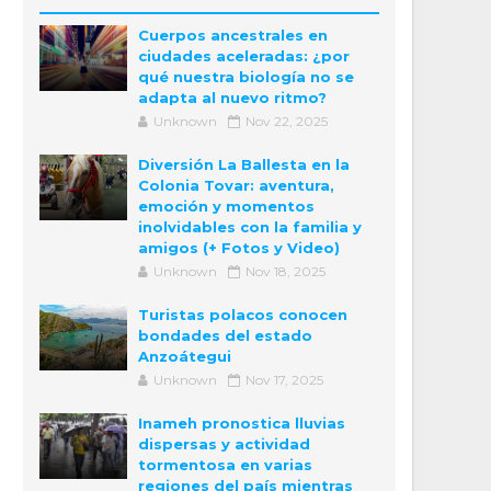
Cuerpos ancestrales en
ciudades aceleradas: ¿por
qué nuestra biología no se
adapta al nuevo ritmo?
Unknown
Nov 22, 2025
Diversión La Ballesta en la
Colonia Tovar: aventura,
emoción y momentos
inolvidables con la familia y
amigos (+ Fotos y Video)
Unknown
Nov 18, 2025
Turistas polacos conocen
bondades del estado
Anzoátegui
Unknown
Nov 17, 2025
Inameh pronostica lluvias
dispersas y actividad
tormentosa en varias
regiones del país mientras