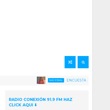
ENCUESTA | 75% de la población ve
NACIONAL
RADIO CONEXIÓN 91.9 FM HAZ
CLICK AQUI ⬇️