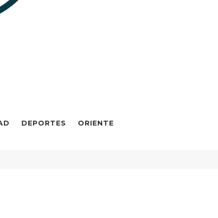
AD
DEPORTES
ORIENTE
duro y su esposa Cilia Flores