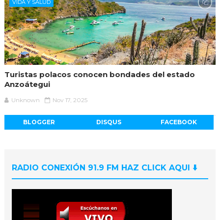
VIDA Y SALUD
Turistas polacos conocen bondades del estado
Anzoátegui
Unknown
Nov 17, 2025
BLOGGER
DISQUS
FACEBOOK
RADIO CONEXIÓN 91.9 FM HAZ CLICK AQUI ⬇️