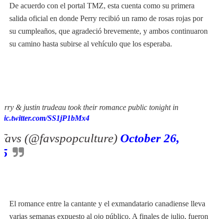
De acuerdo con el portal TMZ, esta cuenta como su primera
salida oficial en donde Perry recibió un ramo de rosas rojas por
su cumpleaños, que agradeció brevemente, y ambos continuaron
su camino hasta subirse al vehículo que los esperaba.
perry & justin trudeau took their romance public tonight in
pic.twitter.com/SS1jP1bMx4
avs (@favspopculture)
October 26,
25
El romance entre la cantante y el exmandatario canadiense lleva
varias semanas expuesto al ojo público. A finales de julio, fueron