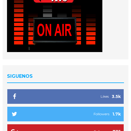
SIGUENOS
3.5k
Likes
1.7k
Followers