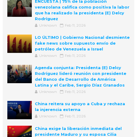
ENCUESTA | 75% de la población
venezolana califica como positiva la labor
que ha realizado la presidenta (E) Delcy
Rodríguez
Unknown
Feb 11, 2026
LO ÚLTIMO | Gobierno Nacional desmiente
fake news sobre supuesto envío de
petróleo de Venezuela a Israel
Unknown
Feb 11, 2026
Agenda conjunta: Presidenta (E) Delcy
Rodríguez lideró reunión con presidente
del Banco de Desarrollo de América
Latina y el Caribe, Sergio Díaz Granados
Unknown
Feb 11, 2026
China reitera su apoyo a Cuba y rechaza
la injerencia externa
Unknown
Feb 11, 2026
China exige la liberación inmediata del
presidente Maduro y su esposa Cilia