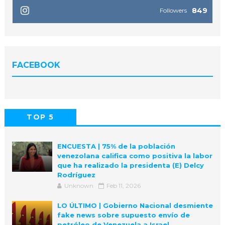
849
Followers
FACEBOOK
TOP 5
POPULAR
COMMENTS
ENCUESTA | 75% de la población
venezolana califica como positiva la labor
que ha realizado la presidenta (E) Delcy
Rodríguez
Unknown
Feb 11, 2026
LO ÚLTIMO | Gobierno Nacional desmiente
fake news sobre supuesto envío de
petróleo de Venezuela a Israel