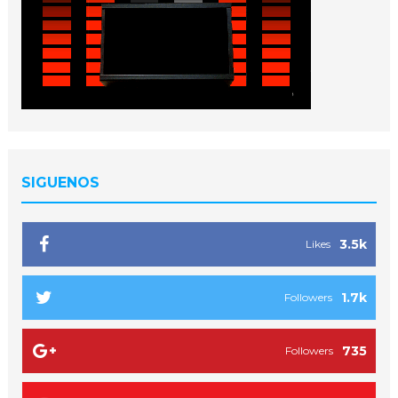
SIGUENOS
3.5k
Likes
1.7k
Followers
735
Followers