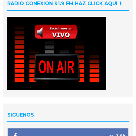
RADIO CONEXIÓN 91.9 FM HAZ CLICK AQUI ⬇️
SIGUENOS
3.5k
Likes