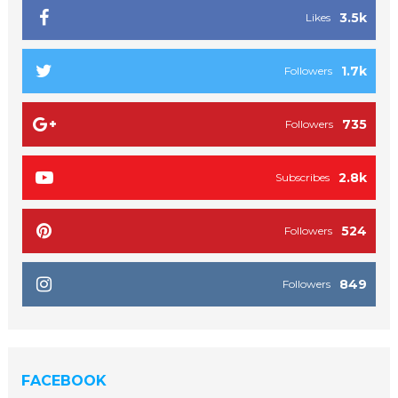
3.5k
Likes
1.7k
Followers
735
Followers
2.8k
Subscribes
524
Followers
849
Followers
FACEBOOK