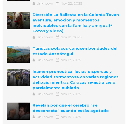
Unknown
Nov 22, 2025
Diversión La Ballesta en la Colonia Tovar:
aventura, emoción y momentos
inolvidables con la familia y amigos (+
Fotos y Video)
Unknown
Nov 18, 2025
Turistas polacos conocen bondades del
estado Anzoátegui
Unknown
Nov 17, 2025
Inameh pronostica lluvias dispersas y
actividad tormentosa en varias regiones
del país mientras Caracas registra cielo
parcialmente nublado
Unknown
Nov 17, 2025
Revelan por qué el cerebro “se
desconecta” cuando estás agotado
Unknown
Nov 15, 2025