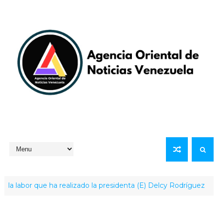
abor que ha realizado la presidenta (E) Delcy Rodríguez
LO Ú