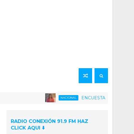
ENCUESTA | 75% de la población v
NACIONAL
RADIO CONEXIÓN 91.9 FM HAZ
CLICK AQUI ⬇️