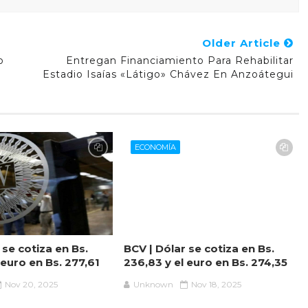
Older Article
o
Entregan Financiamiento Para Rehabilitar
Estadio Isaías «Látigo» Chávez En Anzoátegui
ECONOMÍA
 se cotiza en Bs.
BCV | Dólar se cotiza en Bs.
 euro en Bs. 277,61
236,83 y el euro en Bs. 274,35
Nov 20, 2025
Unknown
Nov 18, 2025