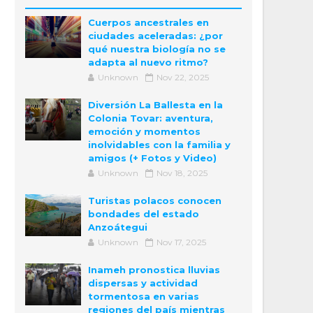
Cuerpos ancestrales en
ciudades aceleradas: ¿por
qué nuestra biología no se
adapta al nuevo ritmo?
Unknown
Nov 22, 2025
Diversión La Ballesta en la
Colonia Tovar: aventura,
emoción y momentos
inolvidables con la familia y
amigos (+ Fotos y Video)
Unknown
Nov 18, 2025
Turistas polacos conocen
bondades del estado
Anzoátegui
Unknown
Nov 17, 2025
Inameh pronostica lluvias
dispersas y actividad
tormentosa en varias
regiones del país mientras