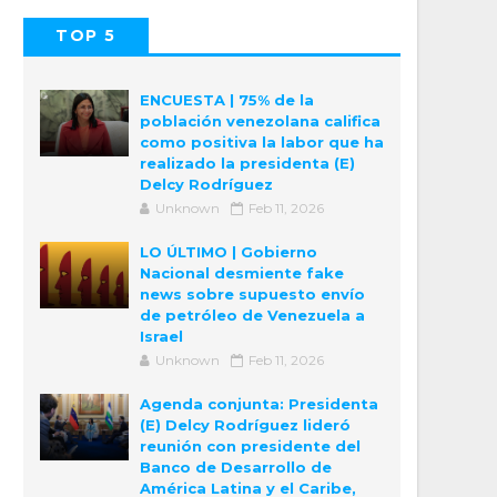
TOP 5
POPULAR
COMMENTS
ENCUESTA | 75% de la
población venezolana califica
como positiva la labor que ha
realizado la presidenta (E)
Delcy Rodríguez
Unknown
Feb 11, 2026
LO ÚLTIMO | Gobierno
Nacional desmiente fake
news sobre supuesto envío
de petróleo de Venezuela a
Israel
Unknown
Feb 11, 2026
Agenda conjunta: Presidenta
(E) Delcy Rodríguez lideró
reunión con presidente del
Banco de Desarrollo de
América Latina y el Caribe,