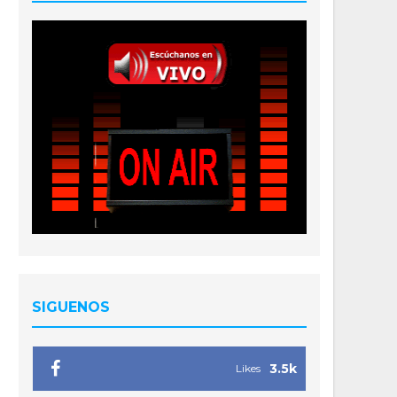
SIGUENOS
3.5k
Likes