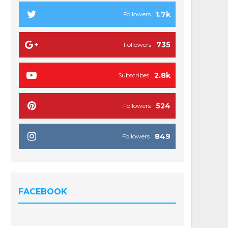
1.7k
Followers
735
Followers
2.8k
Subscribes
524
Followers
849
Followers
FACEBOOK