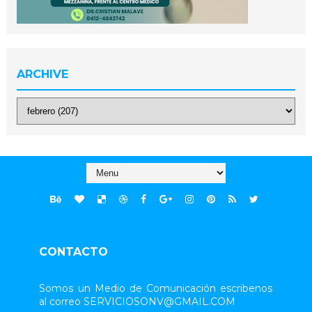
ARCHIVE
CONTACTO
Somos un Medio de Comunicación escribenos
al correo SERVICIOSONV@GMAIL.COM