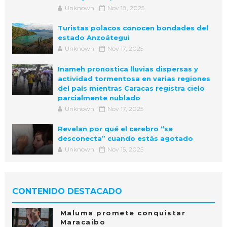
Unknown
Nov 18, 2025
Turistas polacos conocen bondades del
estado Anzoátegui
Unknown
Nov 17, 2025
Inameh pronostica lluvias dispersas y
actividad tormentosa en varias regiones
del país mientras Caracas registra cielo
parcialmente nublado
Unknown
Nov 17, 2025
Revelan por qué el cerebro “se
desconecta” cuando estás agotado
Unknown
Nov 15, 2025
CONTENIDO DESTACADO
Maluma promete conquistar
Maracaibo