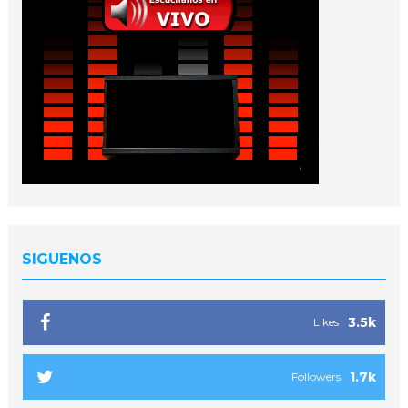
SIGUENOS
3.5k
Likes
1.7k
Followers