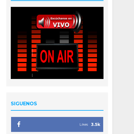
SIGUENOS
Gardens (United States), 02/02/2020.- US singer Jennifer Lopez (R) and Colombia
e of the National Football League's Super Bowl LIV at Hard Rock Stadium in Miami
2020. (Estados Unidos) EFE/EPA/LARRY W. SMITH
3.5k
Likes