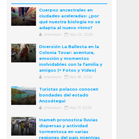
Cuerpos ancestrales en
ciudades aceleradas: ¿por
qué nuestra biología no se
adapta al nuevo ritmo?
Unknown
Nov 22, 2025
Diversión La Ballesta en la
Colonia Tovar: aventura,
emoción y momentos
inolvidables con la familia y
amigos (+ Fotos y Video)
Unknown
Nov 18, 2025
Turistas polacos conocen
bondades del estado
Anzoátegui
Unknown
Nov 17, 2025
Inameh pronostica lluvias
dispersas y actividad
tormentosa en varias
regiones del país mientras