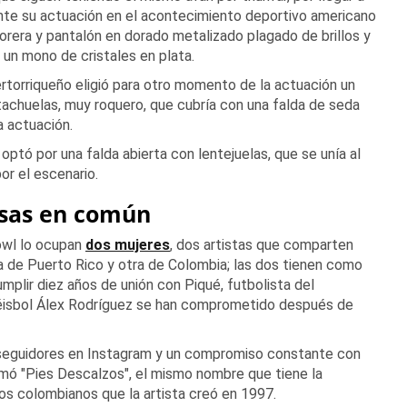
nte su actuación en el acontecimiento deportivo americano
torera y pantalón en dorado metalizado plagado de brillos y
ó un mono de cristales en plata.
rtorriqueño eligió para otro momento de la actuación un
achuelas, muy roquero, que cubría con una falda de seda
a actuación.
 optó por una falda abierta con lentejuelas, que se unía al
or el escenario.
osas en común
Bowl lo ocupan
dos mujeres
, dos artistas que comparten
 de Puerto Rico y otra de Colombia; las dos tienen como
umplir diez años de unión con Piqué, futbolista del
béisbol Álex Rodríguez se han comprometido después de
e seguidores en Instagram y un compromiso constante con
lamó "Pies Descalzos", el mismo nombre que tiene la
ños colombianos que la artista creó en 1997.