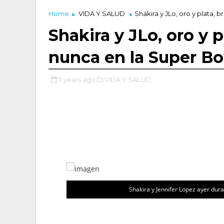
Home
VIDA Y SALUD
Shakira y JLo, oro y plata, 
Shakira y JLo, oro y p
nunca en la Super B
7 years ago
VIDA Y SALUD,
Shakira y Jennifer Lopez ayer d