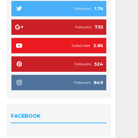
1.7k
Followers
735
Followers
2.8k
Subscribes
524
Followers
849
Followers
FACEBOOK