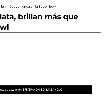
brillan más que nunca en la Super Bowl
lata, brillan más que
owl
Miami 
urante su actuación. EFE/EPA/JOHN G. MABANGLO
halftim