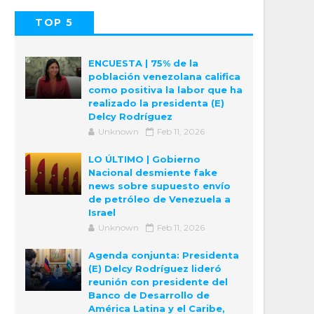
TOP 5
POPULAR
COMMENTS
ENCUESTA | 75% de la
población venezolana califica
como positiva la labor que ha
realizado la presidenta (E)
Delcy Rodríguez
Unknown
Feb 11, 2026
LO ÚLTIMO | Gobierno
Nacional desmiente fake
news sobre supuesto envío
de petróleo de Venezuela a
Israel
Unknown
Feb 11, 2026
Agenda conjunta: Presidenta
(E) Delcy Rodríguez lideró
reunión con presidente del
Banco de Desarrollo de
América Latina y el Caribe,