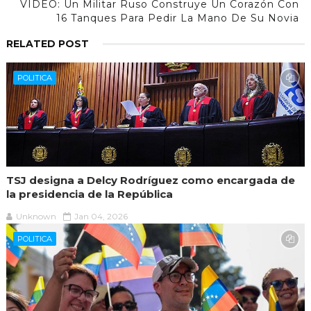
VIDEO: Un Militar Ruso Construye Un Corazón Con
r
16 Tanques Para Pedir La Mano De Su Novia
A
d
RELATED POST
s
POLITICA
TSJ designa a Delcy Rodríguez como encargada de
la presidencia de la República
Unknown
Jan 04, 2026
POLITICA