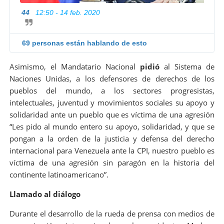
44
12:50 - 14 feb. 2020
I
n
f
o
69 personas están hablando de esto
r
m
Asimismo, el Mandatario Nacional
pidió
al Sistema de
a
Naciones Unidas, a los defensores de derechos de los
c
i
pueblos del mundo, a los sectores progresistas,
ó
intelectuales, juventud y movimientos sociales su apoyo y
n
solidaridad ante un pueblo que es víctima de una agresión
y
“Les pido al mundo entero su apoyo, solidaridad, y que se
p
r
pongan a la orden de la justicia y defensa del derecho
i
internacional para Venezuela ante la CPI, nuestro pueblo es
v
víctima de una agresión sin paragón en la historia del
a
continente latinoamericano”.
c
i
Llamado al diálogo
d
a
d
Durante el desarrollo de la rueda de prensa con medios de
d