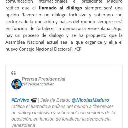
comunicación internacionales, el presidente Maduro
e
ratificó que el
llamado al diálogo
siempre será una
T
opción “favorecer un diálogo inclusivo y soberano con
w
i
sectores de la oposición y países del mundo siempre será
t
en función de fortalecer la democracia venezolana. Aquí
t
hay un proceso de diálogo y se ha propuesto que la
e
Asamblea Nacional actual sea la que organice y elija el
r
A
nuevo Consejo Nacional Electoral”. /CP
d
s
Prensa Presidencial
@PresidencialVen
#
EnVivo
 | Jefe de Estado 
@
NicolasMaduro
ratifica el llamado a países del mundo a “favorecer 
un diálogo inclusivo y soberano” con sectores de la 
oposición, en función de fortalecer la democracia 
venezolana