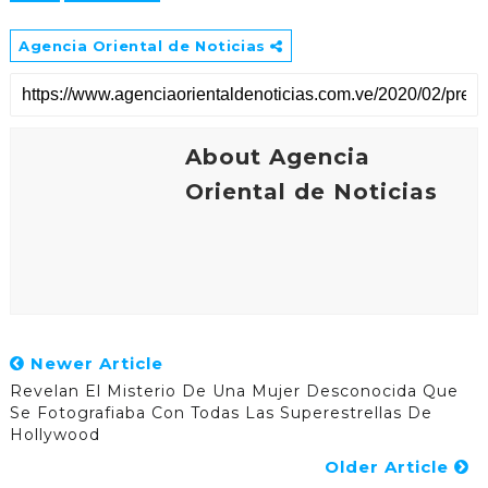
a
c
i
Agencia Oriental de Noticias
ó
n
y
p
r
About Agencia
i
Oriental de Noticias
v
a
c
i
d
a
d
d
e
Newer Article
T
Revelan El Misterio De Una Mujer Desconocida Que
w
Se Fotografiaba Con Todas Las Superestrellas De
i
Hollywood
t
t
Older Article
e