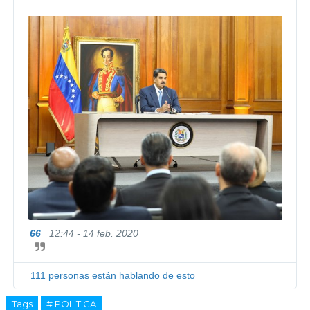
66
12:44 - 14 feb. 2020
I
n
f
o
111 personas están hablando de esto
r
m
Tags
# POLITICA