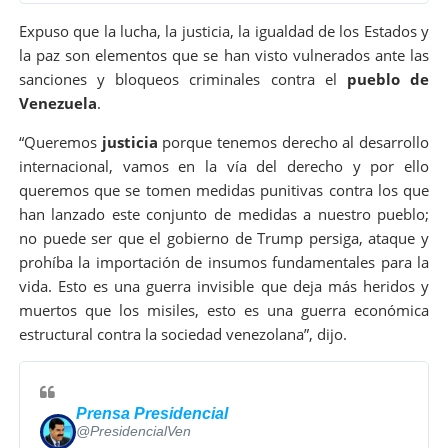
m
Expuso que la lucha, la justicia, la igualdad de los Estados y
a
la paz son elementos que se han visto vulnerados ante las
c
i
sanciones y bloqueos criminales contra el
pueblo de
ó
Venezuela
.
n
y
“Queremos
justicia
porque tenemos derecho al desarrollo
p
internacional, vamos en la vía del derecho y por ello
r
queremos que se tomen medidas punitivas contra los que
i
v
han lanzado este conjunto de medidas a nuestro pueblo;
a
no puede ser que el gobierno de Trump persiga, ataque y
c
prohíba la importación de insumos fundamentales para la
i
vida. Esto es una guerra invisible que deja más heridos y
d
a
muertos que los misiles, esto es una guerra económica
d
estructural contra la sociedad venezolana”, dijo.
d
e
T
w
Prensa Presidencial
i
@PresidencialVen
t