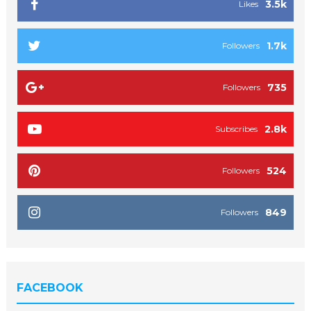
3.5k
Likes
1.7k
Followers
735
Followers
2.8k
Subscribes
524
Followers
849
Followers
FACEBOOK