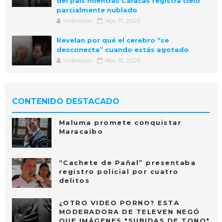
del país mientras Caracas registra cielo
parcialmente nublado
Unknown
Nov 17, 2025
Revelan por qué el cerebro “se
desconecta” cuando estás agotado
Unknown
Nov 15, 2025
CONTENIDO DESTACADO
Maluma promete conquistar
Maracaibo
“Cachete de Pañal” presentaba
registro policial por cuatro
delitos
¿OTRO VIDEO PORNO? ESTA
MODERADORA DE TELEVEN NEGÓ
QUE IMÁGENES "SUBIDAS DE TONO"