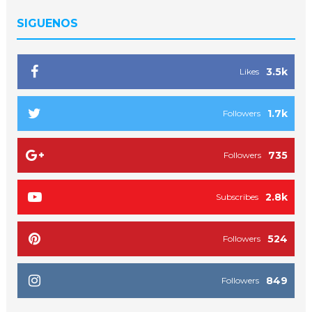
SIGUENOS
3.5k
Likes
1.7k
Followers
735
Followers
2.8k
Subscribes
524
Followers
849
Followers