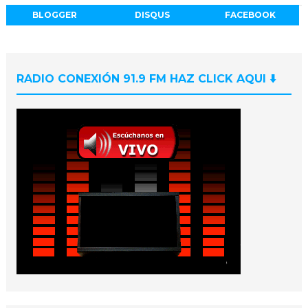
BLOGGER
DISQUS
FACEBOOK
RADIO CONEXIÓN 91.9 FM HAZ CLICK AQUI ⬇️