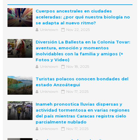
Cuerpos ancestrales en ciudades
aceleradas: ¿por qué nuestra biología no
se adapta al nuevo ritmo?
Unknown
Nov 22, 2025
Diversión La Ballesta en la Colonia Tovar:
aventura, emoción y momentos
inolvidables con la familia y amigos (+
Fotos y Video)
Unknown
Nov 18, 2025
Turistas polacos conocen bondades del
estado Anzoátegui
Unknown
Nov 17, 2025
Inameh pronostica lluvias dispersas y
actividad tormentosa en varias regiones
del país mientras Caracas registra cielo
parcialmente nublado
Unknown
Nov 17, 2025