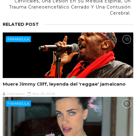
Cervicales, Una Lesión En Su Médula Espinal, Un
Trauma Craneoencefálico Cerrado Y Una Contusión
Cerebral.
RELATED POST
FARANDULA
Muere Jimmy Cliff, leyenda del 'reggae' jamaicano
Unknown
Nov 25, 2025
FARANDULA