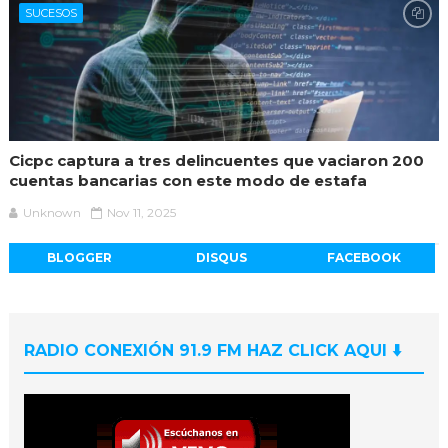
SUCESOS
Cicpc captura a tres delincuentes que vaciaron 200
cuentas bancarias con este modo de estafa
Unknown
Nov 11, 2025
BLOGGER
DISQUS
FACEBOOK
RADIO CONEXIÓN 91.9 FM HAZ CLICK AQUI ⬇️