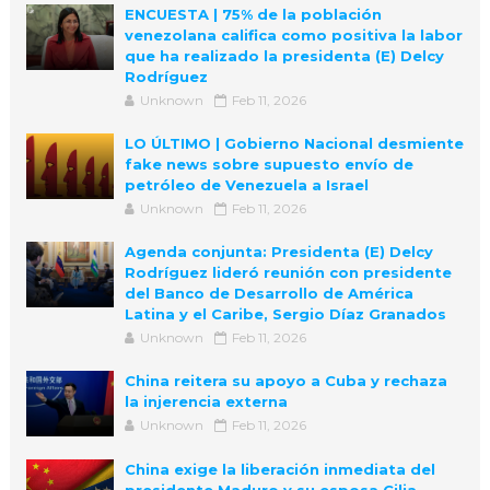
ENCUESTA | 75% de la población
venezolana califica como positiva la labor
que ha realizado la presidenta (E) Delcy
Rodríguez
Unknown
Feb 11, 2026
LO ÚLTIMO | Gobierno Nacional desmiente
fake news sobre supuesto envío de
petróleo de Venezuela a Israel
Unknown
Feb 11, 2026
Agenda conjunta: Presidenta (E) Delcy
Rodríguez lideró reunión con presidente
del Banco de Desarrollo de América
Latina y el Caribe, Sergio Díaz Granados
Unknown
Feb 11, 2026
China reitera su apoyo a Cuba y rechaza
la injerencia externa
Unknown
Feb 11, 2026
China exige la liberación inmediata del
presidente Maduro y su esposa Cilia