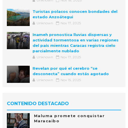
Unknown
Nov 18, 2025
Turistas polacos conocen bondades del
estado Anzoátegui
Unknown
Nov 17, 2025
Inameh pronostica lluvias dispersas y
actividad tormentosa en varias regiones
del país mientras Caracas registra cielo
parcialmente nublado
Unknown
Nov 17, 2025
Revelan por qué el cerebro “se
desconecta” cuando estás agotado
Unknown
Nov 15, 2025
CONTENIDO DESTACADO
Maluma promete conquistar
Maracaibo