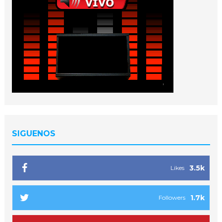
SIGUENOS
3.5k
Likes
1.7k
Followers