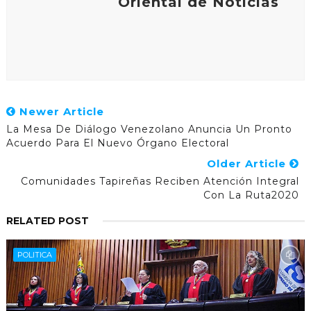
Oriental de Noticias
v
7
a
1
c
0
i
5
d
a
d
d
e
Newer Article
T
La Mesa De Diálogo Venezolano Anuncia Un Pronto
w
Acuerdo Para El Nuevo Órgano Electoral
i
t
Older Article
t
Comunidades Tapireñas Reciben Atención Integral
e
Con La Ruta2020
r
A
RELATED POST
d
s
POLITICA