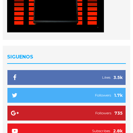
SIGUENOS
3.5k
Likes
1.7k
Followers
735
Followers
2.8k
Subscribes