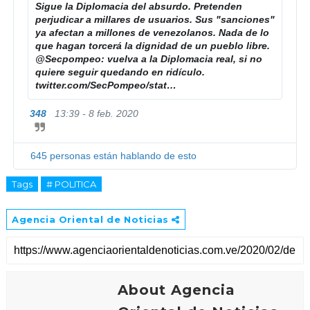
Sigue la Diplomacia del absurdo. Pretenden 
2
:
perjudicar a millares de usuarios. Sus "sanciones" 
2
/
ya afectan a millones de venezolanos. Nada de lo 
5
/
que hagan torcerá la dignidad de un pueblo libre. 
9
@
Secpompeo
: vuelva a la Diplomacia real, si no 
0
quiere seguir quedando en ridículo. 
h
twitter.com/SecPompeo/stat
u
…
t
4
s
t
2
/
p
348
13:39 - 8 feb. 2020
I
9
1
s
n
3
2
:
f
7
2
/
o
645 personas están hablando de esto
6
5
/
r
8
6
m
Tags
# POLITICA
7
a
6
4
c
6
5
i
Agencia Oriental de Noticias
4
0
ó
1
9
n
9
8
y
7
3
p
1
r
About Agencia
4
i
0