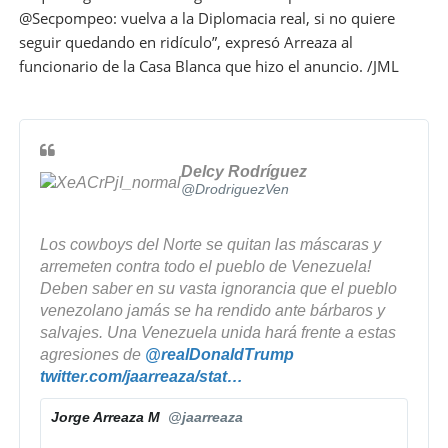
@Secpompeo: vuelva a la Diplomacia real, si no quiere
seguir quedando en ridículo”, expresó Arreaza al
funcionario de la Casa Blanca que hizo el anuncio. /JML
Delcy Rodríguez
@DrodriguezVen
Los cowboys del Norte se quitan las máscaras y 
arremeten contra todo el pueblo de Venezuela! 
Deben saber en su vasta ignorancia que el pueblo 
venezolano jamás se ha rendido ante bárbaros y 
salvajes. Una Venezuela unida hará frente a estas 
agresiones de 
@
realDonaldTrump
h
twitter.com/jaarreaza/stat
u
…
t
s
t
Jorge Arreaza M
@jaarreaza
/
p
✔
1
s