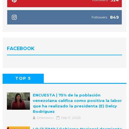
524
849
Followers
FACEBOOK
TOP 5
POPULAR
COMMENTS
ENCUESTA | 75% de la población
venezolana califica como positiva la labor
que ha realizado la presidenta (E) Delcy
Rodríguez
Unknown
Feb 11, 2026