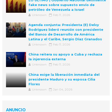
LO ÚLTIMO | Gobierno Nacional desmiente
fake news sobre supuesto envío de
petróleo de Venezuela a Israel
Unknown
Feb 11, 2026
Agenda conjunta: Presidenta (E) Delcy
Rodríguez lideró reunión con presidente
del Banco de Desarrollo de América
Latina y el Caribe, Sergio Díaz Granados
Unknown
Feb 11, 2026
China reitera su apoyo a Cuba y rechaza
la injerencia externa
Unknown
Feb 11, 2026
China exige la liberación inmediata del
presidente Maduro y su esposa Cilia
Flores
Unknown
Jan 04, 2026
ANUNCIO