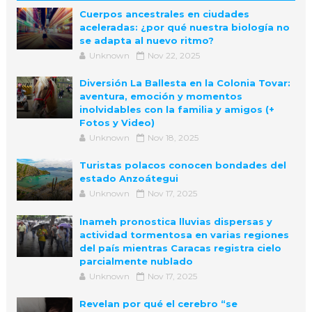
Cuerpos ancestrales en ciudades
aceleradas: ¿por qué nuestra biología no
se adapta al nuevo ritmo?
Unknown
Nov 22, 2025
Diversión La Ballesta en la Colonia Tovar:
aventura, emoción y momentos
inolvidables con la familia y amigos (+
Fotos y Video)
Unknown
Nov 18, 2025
Turistas polacos conocen bondades del
estado Anzoátegui
Unknown
Nov 17, 2025
Inameh pronostica lluvias dispersas y
actividad tormentosa en varias regiones
del país mientras Caracas registra cielo
parcialmente nublado
Unknown
Nov 17, 2025
Revelan por qué el cerebro “se