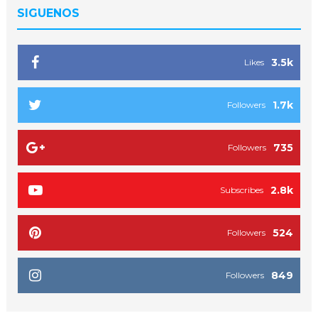
SIGUENOS
3.5k
Likes
1.7k
Followers
735
Followers
2.8k
Subscribes
524
Followers
849
Followers