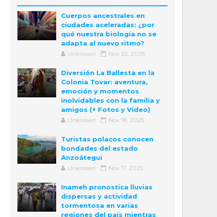
Cuerpos ancestrales en
ciudades aceleradas: ¿por
qué nuestra biología no se
adapta al nuevo ritmo?
Unknown
Nov 22, 2025
Diversión La Ballesta en la
Colonia Tovar: aventura,
emoción y momentos
inolvidables con la familia y
amigos (+ Fotos y Video)
Unknown
Nov 18, 2025
Turistas polacos conocen
bondades del estado
Anzoátegui
Unknown
Nov 17, 2025
Inameh pronostica lluvias
dispersas y actividad
tormentosa en varias
regiones del país mientras