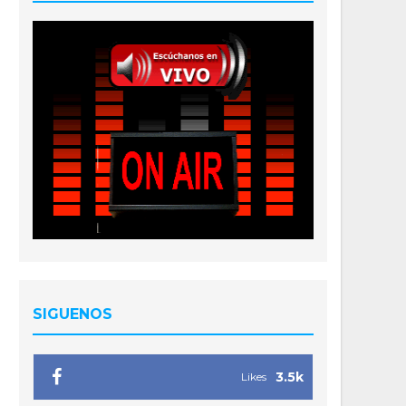
SIGUENOS
3.5k
Likes