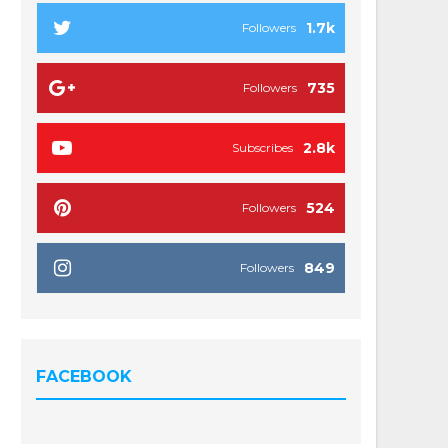
1.7k
Followers
735
Followers
2.8k
Subscribes
524
Followers
849
Followers
FACEBOOK