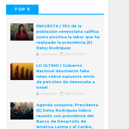
TOP 5
POPULAR
COMMENTS
ENCUESTA | 75% de la
población venezolana califica
como positiva la labor que ha
realizado la presidenta (E)
Delcy Rodríguez
Unknown
Feb 11, 2026
LO ÚLTIMO | Gobierno
Nacional desmiente fake
news sobre supuesto envío
de petróleo de Venezuela a
Israel
Unknown
Feb 11, 2026
Agenda conjunta: Presidenta
(E) Delcy Rodríguez lideró
reunión con presidente del
Banco de Desarrollo de
América Latina y el Caribe,