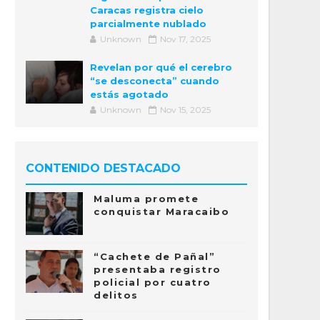
Caracas registra cielo
parcialmente nublado
Unknown
Nov 17, 2025
Revelan por qué el cerebro
“se desconecta” cuando
estás agotado
Unknown
Nov 15, 2025
CONTENIDO DESTACADO
Maluma promete
conquistar Maracaibo
“Cachete de Pañal”
presentaba registro
policial por cuatro
delitos