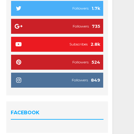
1.7k
Followers
735
Followers
2.8k
Subscribes
524
Followers
849
Followers
FACEBOOK