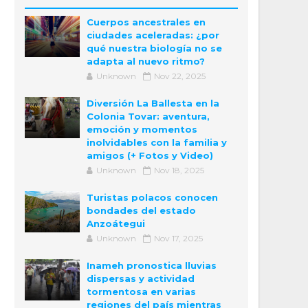
Cuerpos ancestrales en
ciudades aceleradas: ¿por
qué nuestra biología no se
adapta al nuevo ritmo?
Unknown
Nov 22, 2025
Diversión La Ballesta en la
Colonia Tovar: aventura,
emoción y momentos
inolvidables con la familia y
amigos (+ Fotos y Video)
Unknown
Nov 18, 2025
Turistas polacos conocen
bondades del estado
Anzoátegui
Unknown
Nov 17, 2025
Inameh pronostica lluvias
dispersas y actividad
tormentosa en varias
regiones del país mientras