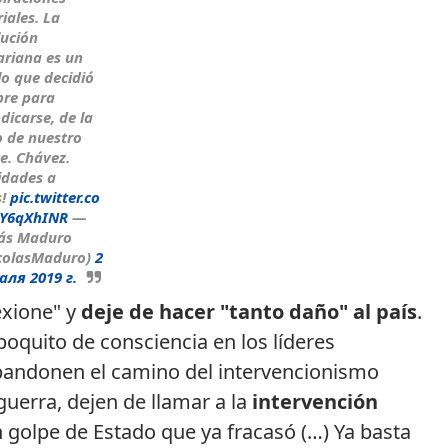
iales. La
ución
ariana es un
o que decidió
ibre para
ndicarse, de la
 de nuestro
e. Chávez.
cidades a
s!
pic.twitter.co
Y6qXhINR
—
lás Maduro
colasMaduro)
2
аля 2019 г.
exione" y
deje de hacer "tanto daño" al país
.
poquito de consciencia en los líderes
bandonen el camino del intervencionismo
guerra, dejen de llamar a la
intervención
n golpe de Estado que ya fracasó (…) Ya basta