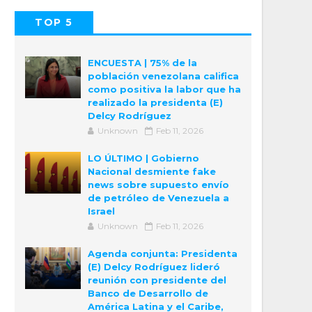
TOP 5
POPULAR
COMMENTS
ENCUESTA | 75% de la
población venezolana califica
como positiva la labor que ha
realizado la presidenta (E)
Delcy Rodríguez
Unknown
Feb 11, 2026
LO ÚLTIMO | Gobierno
Nacional desmiente fake
news sobre supuesto envío
de petróleo de Venezuela a
Israel
Unknown
Feb 11, 2026
Agenda conjunta: Presidenta
(E) Delcy Rodríguez lideró
reunión con presidente del
Banco de Desarrollo de
América Latina y el Caribe,