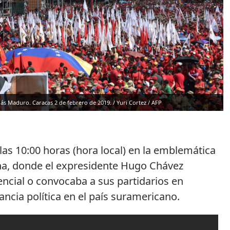
lás Maduro. Caracas 2 de febrero de 2019.
/
Yuri Cortez
/ AFP
as 10:00 horas (hora local) en la emblemática
ana, donde el expresidente Hugo Chávez
ncial o convocaba a sus partidarios en
cia política en el país suramericano.