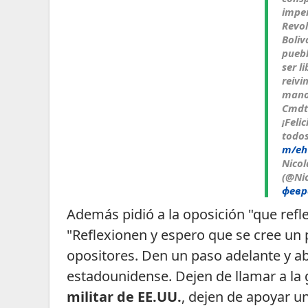
imper
Revol
Boliv
puebl
ser l
reivi
mano
Cmdt
¡Feli
todo
m/eh
Nico
(@Ni
февр
Además pidió a la oposición "que refl
"Reflexionen y espero que se cree un 
opositores. Den un paso adelante y a
estadounidense. Dejen de llamar a la 
militar de EE.UU.
, dejen de apoyar u