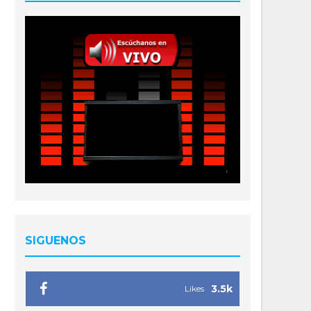
SIGUENOS
3.5k
Likes