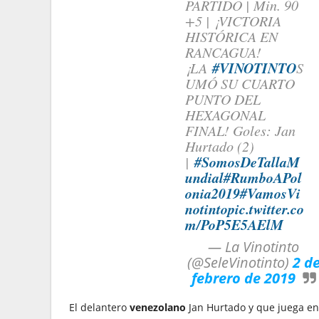
PARTIDO | Min. 90
+5 | ¡VICTORIA
HISTÓRICA EN
RANCAGUA!
#VINOTINTO
¡LA
S
UMÓ SU CUARTO
PUNTO DEL
HEXAGONAL
FINAL! Goles: Jan
Hurtado (2)
#SomosDeTallaM
|
undial
#RumboAPol
onia2019
#VamosVi
notinto
pic.twitter.co
m/PoP5E5AElM
— La Vinotinto
(@SeleVinotinto)
2 d
febrero de 2019
El delantero
venezolano
Jan Hurtado y que juega en