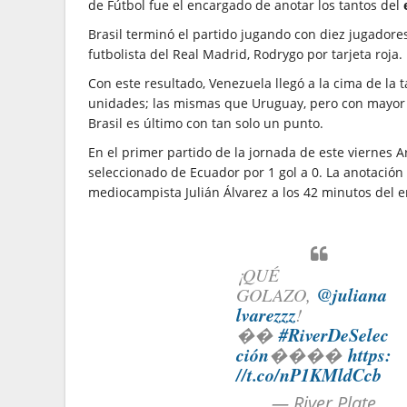
de Fútbol fue el encargado de anotar los tantos del
Brasil terminó el partido jugando con diez jugadores
futbolista del Real Madrid, Rodrygo por tarjeta roja.
Con este resultado, Venezuela llegó a la cima de la 
unidades; las mismas que Uruguay, pero con mayor 
Brasil es último con tan solo un punto.
En el primer partido de la jornada de este viernes A
seleccionado de Ecuador por 1 gol a 0. La anotación
mediocampista Julián Álvarez a los 42 minutos del 
¡QUÉ
@juliana
GOLAZO,
lvarezzz
!
#RiverDeSelec
��
ción
https:
����
//t.co/nP1KMldCcb
— River Plate