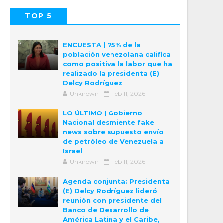
TOP 5
POPULAR
COMMENTS
ENCUESTA | 75% de la
población venezolana califica
como positiva la labor que ha
realizado la presidenta (E)
Delcy Rodríguez
Unknown
Feb 11, 2026
LO ÚLTIMO | Gobierno
Nacional desmiente fake
news sobre supuesto envío
de petróleo de Venezuela a
Israel
Unknown
Feb 11, 2026
Agenda conjunta: Presidenta
(E) Delcy Rodríguez lideró
reunión con presidente del
Banco de Desarrollo de
América Latina y el Caribe,