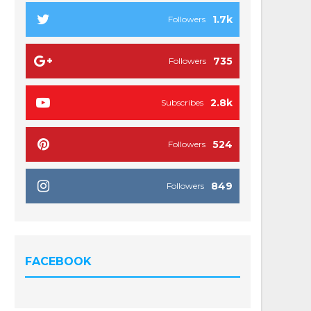
1.7k
Followers
735
Followers
2.8k
Subscribes
524
Followers
849
Followers
FACEBOOK