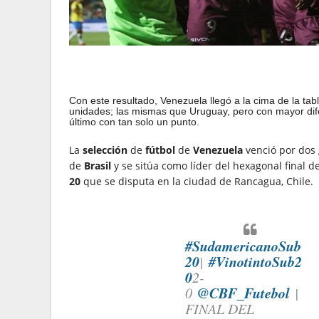
Con este resultado, Venezuela llegó a la cima de la tab
unidades; las mismas que Uruguay, pero con mayor dife
último con tan solo un punto.
La
selección
de
fútbol
de
Venezuela
venció por dos 
de
Brasil
y se sitúa como líder del hexagonal final d
20
que se disputa en la ciudad de Rancagua, Chile.
#SudamericanoSub
20
#VinotintoSub2
|
0
2-
@CBF_Futebol
0
|
FINAL DEL