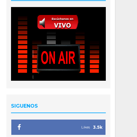
SIGUENOS
3.5k
Likes