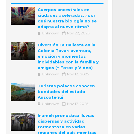
Cuerpos ancestrales en
ciudades aceleradas: ¿por
qué nuestra biología no se
adapta al nuevo ritmo?
Unknown
Nov 22, 2025
Diversión La Ballesta en la
Colonia Tovar: aventura,
emoción y momentos
inolvidables con la familia y
amigos (+ Fotos y Video)
Unknown
Nov 18, 2025
Turistas polacos conocen
bondades del estado
Anzoátegui
Unknown
Nov 17, 2025
Inameh pronostica lluvias
dispersas y actividad
tormentosa en varias
regiones del país mientras