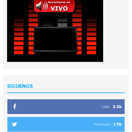
SIGUENOS
3.5k
Likes
1.7k
Followers