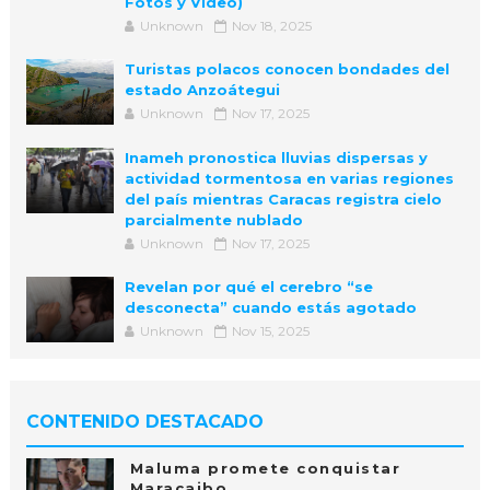
Fotos y Video)
Unknown
Nov 18, 2025
Turistas polacos conocen bondades del
estado Anzoátegui
Unknown
Nov 17, 2025
Inameh pronostica lluvias dispersas y
actividad tormentosa en varias regiones
del país mientras Caracas registra cielo
parcialmente nublado
Unknown
Nov 17, 2025
Revelan por qué el cerebro “se
desconecta” cuando estás agotado
Unknown
Nov 15, 2025
CONTENIDO DESTACADO
Maluma promete conquistar
Maracaibo