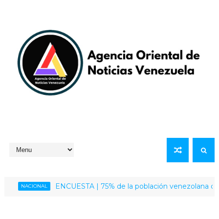
ENCUESTA | 75% de la población venezolana califica com
NACIONAL