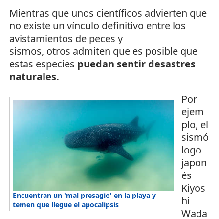
Mientras que unos científicos advierten que
no existe un vínculo definitivo entre los
avistamientos de peces y
sismos, otros admiten que es posible que
estas especies
puedan sentir desastres
naturales.
Por
ejem
plo, el
sismó
logo
japon
és
Kiyos
Encuentran un 'mal presagio' en la playa y
hi
temen que llegue el apocalipsis
Wada