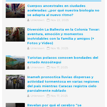
Cuerpos ancestrales en ciudades
aceleradas: ¿por qué nuestra biología no
se adapta al nuevo ritmo?
Unknown
Nov 22, 2025
Diversión La Ballesta en la Colonia Tovar:
aventura, emoción y momentos
inolvidables con la familia y amigos (+
Fotos y Video)
Unknown
Nov 18, 2025
Turistas polacos conocen bondades del
estado Anzoátegui
Unknown
Nov 17, 2025
Inameh pronostica lluvias dispersas y
actividad tormentosa en varias regiones
del país mientras Caracas registra cielo
parcialmente nublado
Unknown
Nov 17, 2025
Revelan por qué el cerebro “se