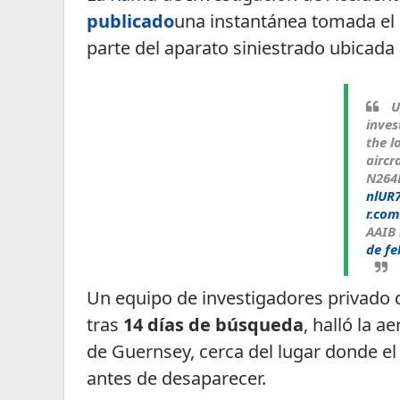
publicado
una instantánea tomada el 
parte del aparato siniestrado ubicada
U
inves
the l
aircr
N26
nlUR
r.co
AAIB
de fe
Un equipo de investigadores privado 
tras
14 días de búsqueda
, halló la a
de Guernsey, cerca del lugar donde el 
antes de desaparecer.