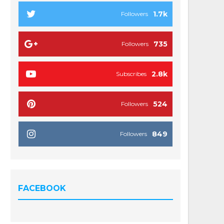
1.7k
Followers
735
Followers
2.8k
Subscribes
524
Followers
849
Followers
FACEBOOK