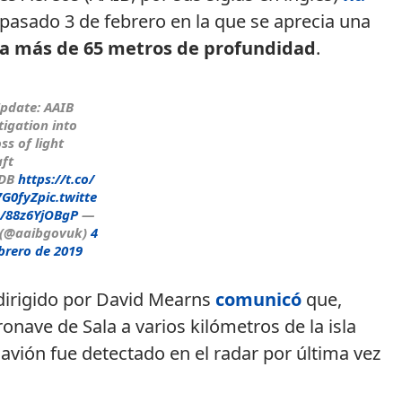
pasado 3 de febrero en la que se aprecia una
a más de 65 metros de profundidad
.
pdate: AAIB
tigation into
oss of light
aft
4DB
https://t.co/
7G0fyZ
pic.twitte
m/88z6YjOBgP
—
 (@aaibgovuk)
4
brero de 2019
dirigido por David Mearns
comunicó
que,
eronave de Sala a varios kilómetros de la isla
avión fue detectado en el radar por última vez