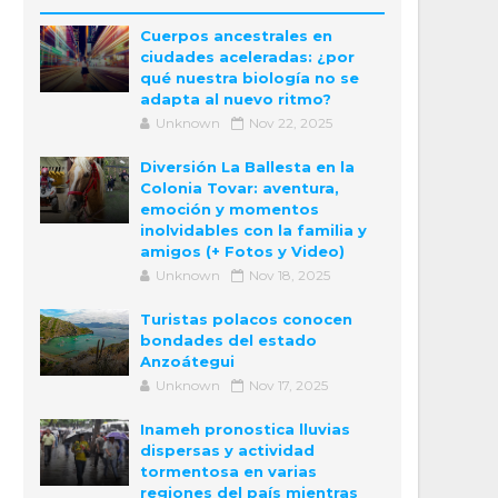
Cuerpos ancestrales en
ciudades aceleradas: ¿por
qué nuestra biología no se
adapta al nuevo ritmo?
Unknown
Nov 22, 2025
Diversión La Ballesta en la
Colonia Tovar: aventura,
emoción y momentos
inolvidables con la familia y
amigos (+ Fotos y Video)
Unknown
Nov 18, 2025
Turistas polacos conocen
bondades del estado
Anzoátegui
Unknown
Nov 17, 2025
Inameh pronostica lluvias
dispersas y actividad
tormentosa en varias
regiones del país mientras