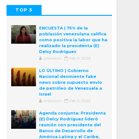
TOP 5
POPULAR
COMMENTS
ENCUESTA | 75% de la
población venezolana califica
como positiva la labor que ha
realizado la presidenta (E)
Delcy Rodríguez
Unknown
Feb 11, 2026
LO ÚLTIMO | Gobierno
Nacional desmiente fake
news sobre supuesto envío
de petróleo de Venezuela a
Israel
Unknown
Feb 11, 2026
Agenda conjunta: Presidenta
(E) Delcy Rodríguez lideró
reunión con presidente del
Banco de Desarrollo de
América Latina y el Caribe,