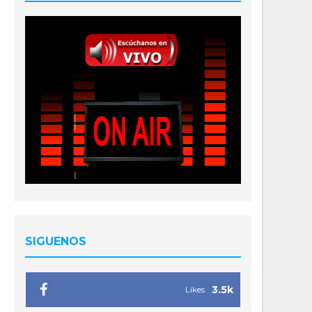
SIGUENOS
3.5k
Likes