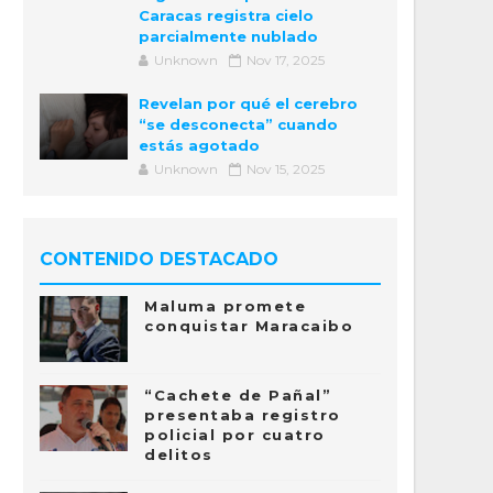
Caracas registra cielo
parcialmente nublado
Unknown
Nov 17, 2025
Revelan por qué el cerebro
“se desconecta” cuando
estás agotado
Unknown
Nov 15, 2025
CONTENIDO DESTACADO
Maluma promete
conquistar Maracaibo
“Cachete de Pañal”
presentaba registro
policial por cuatro
delitos