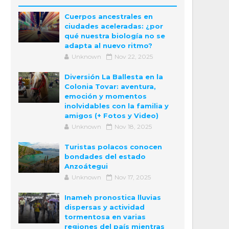
Cuerpos ancestrales en
ciudades aceleradas: ¿por
qué nuestra biología no se
adapta al nuevo ritmo?
Unknown
Nov 22, 2025
Diversión La Ballesta en la
Colonia Tovar: aventura,
emoción y momentos
inolvidables con la familia y
amigos (+ Fotos y Video)
Unknown
Nov 18, 2025
Turistas polacos conocen
bondades del estado
Anzoátegui
Unknown
Nov 17, 2025
Inameh pronostica lluvias
dispersas y actividad
tormentosa en varias
regiones del país mientras