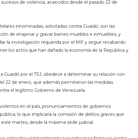
s sucesos de violencia, acaecidos desde el pasado 22 de
elares innominadas, solicitadas contra Guaidó, son las
ibición de enajenar y gravar bienes muebles e inmuebles, y
llar la investigación requerida por el MP y seguir recabando
ener los actos que han dañado la economía de la República y
ta a Guaidó por el TSJ, obedece a determinar su relación con
r del 22 de enero, que además permitieron las medidas
contra el legítimo Gobierno de Venezuela.
 violentos en el país, pronunciamientos de gobiernos
ública, lo que implicaría la comisión de delitos graves que
ó este martes, desde la máxima sede judicial.