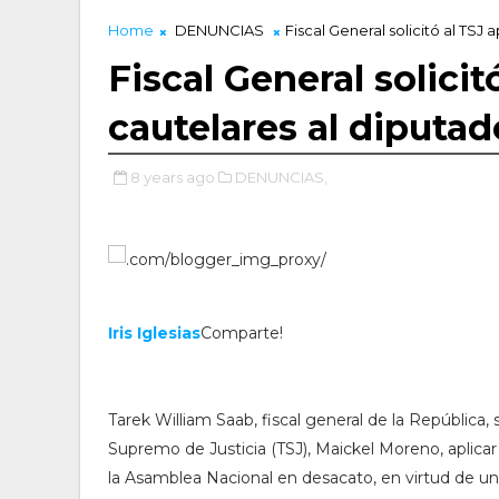
Home
DENUNCIAS
Fiscal General solicitó al TSJ
Fiscal General solici
cautelares al diputa
8 years ago
DENUNCIAS,
Iris Iglesias
Comparte!
Tarek William Saab, fiscal general de la República, s
Supremo de Justicia (TSJ), Maickel Moreno, aplica
la Asamblea Nacional en desacato, en virtud de una 