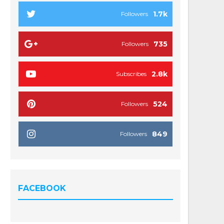
1.7k
Followers
735
Followers
2.8k
Subscribes
524
Followers
849
Followers
FACEBOOK