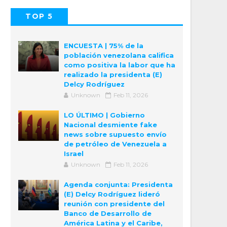
TOP 5
POPULAR
COMMENTS
ENCUESTA | 75% de la
población venezolana califica
como positiva la labor que ha
realizado la presidenta (E)
Delcy Rodríguez
Unknown
Feb 11, 2026
LO ÚLTIMO | Gobierno
Nacional desmiente fake
news sobre supuesto envío
de petróleo de Venezuela a
Israel
Unknown
Feb 11, 2026
Agenda conjunta: Presidenta
(E) Delcy Rodríguez lideró
reunión con presidente del
Banco de Desarrollo de
América Latina y el Caribe,