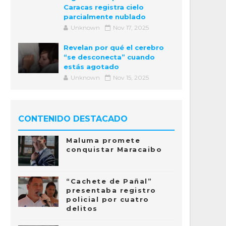
Caracas registra cielo
parcialmente nublado
Unknown
Nov 17, 2025
Revelan por qué el cerebro
“se desconecta” cuando
estás agotado
Unknown
Nov 15, 2025
CONTENIDO DESTACADO
Maluma promete
conquistar Maracaibo
“Cachete de Pañal”
presentaba registro
policial por cuatro
delitos