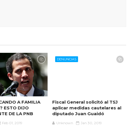
DENUNCIAS
CANDO A FAMILIA
Fiscal General solicitó al TSJ
? ESTO DIJO
aplicar medidas cautelares al
TE DE LA PNB
diputado Juan Guaidó
Feb 01, 2019
Unknown
Jan 30, 2019