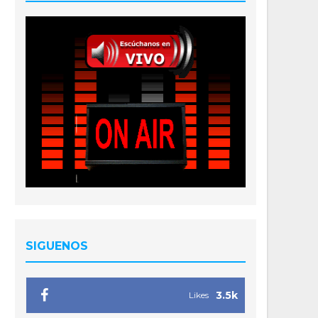
SIGUENOS
3.5k
Likes