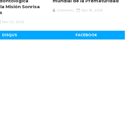
dontológica
mundial de la Prematuridad
 la Misión Sonrisa
Unknown
Nov 18, 2025
s
Nov 22, 2025
DISQUS
FACEBOOK