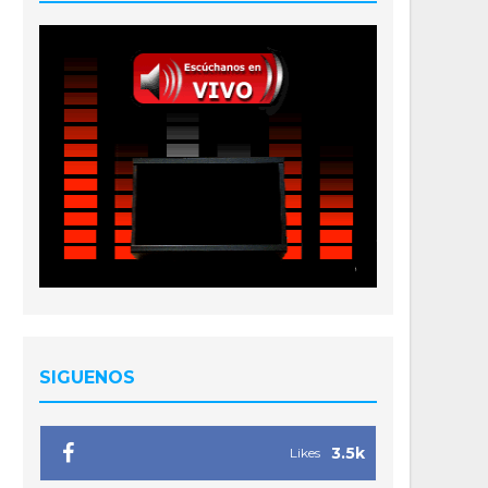
SIGUENOS
3.5k
Likes