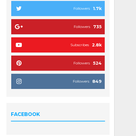
1.7k
Followers
735
Followers
2.8k
Subscribes
524
Followers
849
Followers
FACEBOOK