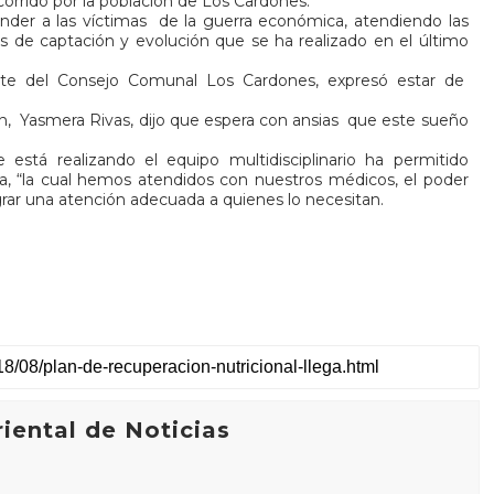
corrido por la población de Los Cardones.
nder a las víctimas
de la guerra económica, atendiendo las
as de captación y evolución que se ha realizado en el último
rante del Consejo Comunal Los Cardones, expresó estar de
n,
Yasmera Rivas, dijo que espera con ansias
que este sueño
 está realizando el equipo multidisciplinario ha permitido
icia, “la cual hemos atendidos con nuestros médicos, el poder
grar una atención adecuada a quienes lo necesitan.
iental de Noticias