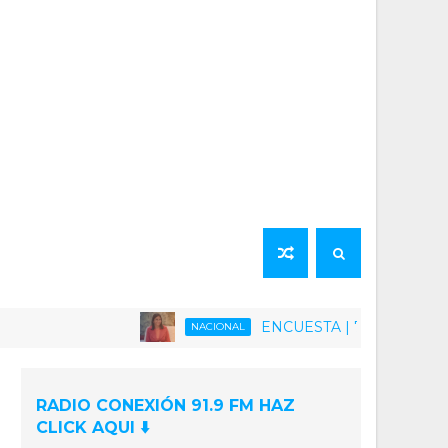
ENCUESTA | 75% de la población ven
NACIONAL
RADIO CONEXIÓN 91.9 FM HAZ
CLICK AQUI ⬇️