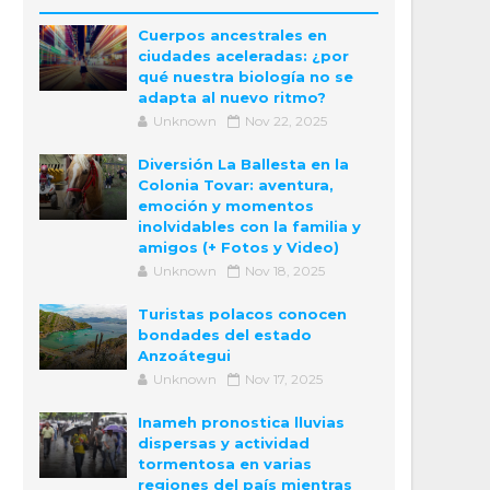
Cuerpos ancestrales en
ciudades aceleradas: ¿por
qué nuestra biología no se
adapta al nuevo ritmo?
Unknown
Nov 22, 2025
Diversión La Ballesta en la
Colonia Tovar: aventura,
emoción y momentos
inolvidables con la familia y
amigos (+ Fotos y Video)
Unknown
Nov 18, 2025
Turistas polacos conocen
bondades del estado
Anzoátegui
Unknown
Nov 17, 2025
Inameh pronostica lluvias
dispersas y actividad
tormentosa en varias
regiones del país mientras