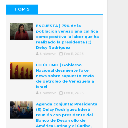
TOP 5
POPULAR
COMMENTS
ENCUESTA | 75% de la
población venezolana califica
como positiva la labor que ha
realizado la presidenta (E)
Delcy Rodríguez
Unknown
Feb 11, 2026
LO ÚLTIMO | Gobierno
Nacional desmiente fake
news sobre supuesto envío
de petróleo de Venezuela a
Israel
Unknown
Feb 11, 2026
Agenda conjunta: Presidenta
(E) Delcy Rodríguez lideró
reunión con presidente del
Banco de Desarrollo de
América Latina y el Caribe,