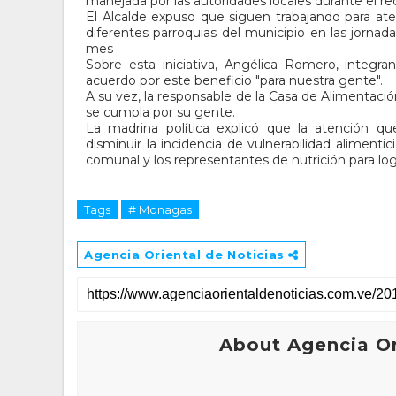
manejada por las autoridades locales durante el re
El Alcalde expuso que siguen trabajando para ate
diferentes parroquias del municipio en las jornad
mes
Sobre esta iniciativa, Angélica Romero, integ
acuerdo por este beneficio "para nuestra gente".
A su vez, la responsable de la Casa de Alimentació
se cumpla por su gente.
La madrina política explicó que la atención que
disminuir la incidencia de vulnerabilidad aliment
comunal y los representantes de nutrición para lo
Tags
# Monagas
Agencia Oriental de Noticias
About Agencia Or