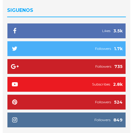
SIGUENOS
3.5k
Likes
1.7k
Followers
735
Followers
2.8k
Subscribes
524
Followers
849
Followers