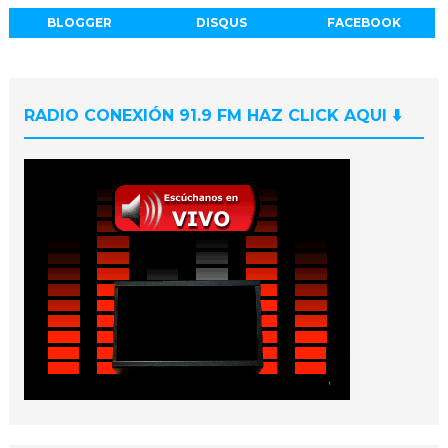
BLOGGER
DISQUS
FACEBOOK
RADIO CONEXIÓN 91.9 FM HAZ CLICK AQUI ⬇️