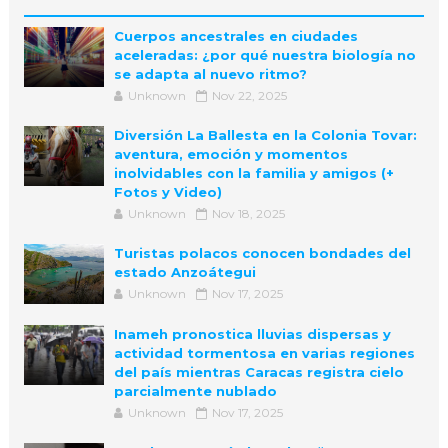
Cuerpos ancestrales en ciudades
aceleradas: ¿por qué nuestra biología no
se adapta al nuevo ritmo?
Unknown
Nov 22, 2025
Diversión La Ballesta en la Colonia Tovar:
aventura, emoción y momentos
inolvidables con la familia y amigos (+
Fotos y Video)
Unknown
Nov 18, 2025
Turistas polacos conocen bondades del
estado Anzoátegui
Unknown
Nov 17, 2025
Inameh pronostica lluvias dispersas y
actividad tormentosa en varias regiones
del país mientras Caracas registra cielo
parcialmente nublado
Unknown
Nov 17, 2025