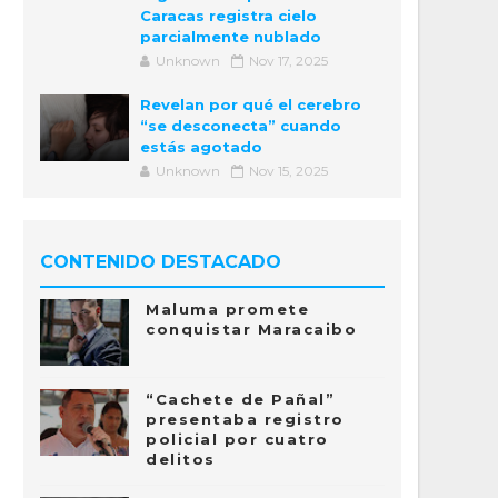
Caracas registra cielo
parcialmente nublado
Unknown
Nov 17, 2025
Revelan por qué el cerebro
“se desconecta” cuando
estás agotado
Unknown
Nov 15, 2025
CONTENIDO DESTACADO
Maluma promete
conquistar Maracaibo
“Cachete de Pañal”
presentaba registro
policial por cuatro
delitos