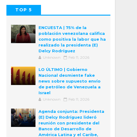
TOP 5
POPULAR
COMMENTS
ENCUESTA | 75% de la
población venezolana califica
como positiva la labor que ha
realizado la presidenta (E)
Delcy Rodríguez
Unknown
Feb 11, 2026
LO ÚLTIMO | Gobierno
Nacional desmiente fake
news sobre supuesto envío
de petróleo de Venezuela a
Israel
Unknown
Feb 11, 2026
Agenda conjunta: Presidenta
(E) Delcy Rodríguez lideró
reunión con presidente del
Banco de Desarrollo de
América Latina y el Caribe,