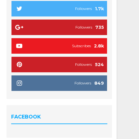
1.7k
Followers
735
Followers
2.8k
Subscribes
524
Followers
849
Followers
FACEBOOK