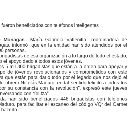
 fueron beneficiados con teléfonos inteligentes
e Monagas.-
María Gabriela Vallenilla, coordinadora de
agas, informó
que en la entidad han sido atendidos por el
00 personas.
brigadistas de esa organización a lo largo de todo el estado,
o el apoyo dado a todos estos jóvenes.
 5 mil 300 brigadistas que están a la orden para apoyar y
upo de jóvenes revolucionarios y comprometidos con este
ya que están para darlo todo por el legado que nos dejó el
obrero Nicolás Maduro, en tal sentido felicito a todos los
r su constancia con la revolución”, expresó este jueves
onversando con Yelitza”.
a han sido beneficiados 446 brigadistas con teléfonos
Maduro, para facilitar el escaneo del código VQr del Carnet
 hacerlo.