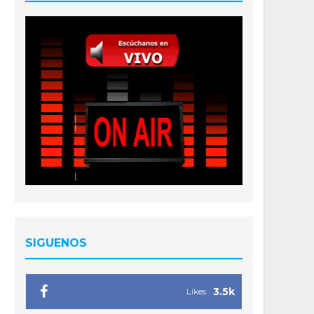
SIGUENOS
3.5k
Likes