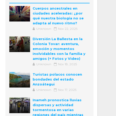
Cuerpos ancestrales en
ciudades aceleradas: ¿por
qué nuestra biología no se
adapta al nuevo ritmo?
Unknown
Nov 22, 2025
Diversión La Ballesta en la
Colonia Tovar: aventura,
emoción y momentos
inolvidables con la familia y
amigos (+ Fotos y Video)
Unknown
Nov 18, 2025
Turistas polacos conocen
bondades del estado
Anzoátegui
Unknown
Nov 17, 2025
Inameh pronostica lluvias
dispersas y actividad
tormentosa en varias
regiones del país mientras