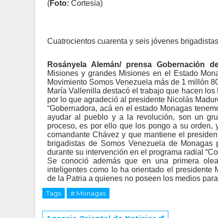
(
Foto:
Cortesía)
Cuatrocientos cuarenta y seis jóvenes brigadistas
Rosányela Alemán/ prensa Gobernación d
Misiones y grandes Misiones en el Estado Mon
Movimiento Somos Venezuela más de 1 millón 8
María Vallenilla destacó el trabajo que hacen los 
por lo que agradeció al presidente Nicolás Madur
“Gobernadora, acá en el estado Monagas tenemos
ayudar al pueblo y a la revolución, son un gr
proceso, es por ello que los pongo a su orden, 
comandante Chávez y que mantiene el presidente 
brigadistas de Somos Venezuela de Monagas po
durante su intervención en el programa radial “C
Se conoció además que en una primera olead
inteligentes como lo ha orientado el presidente 
de la Patria a quienes no poseen los medios para
Tags
# Monagas
Agencia Oriental de Noticias