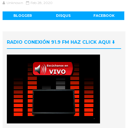
Unknown
Feb 28, 2020
BLOGGER
DISQUS
FACEBOOK
RADIO CONEXIÓN 91.9 FM HAZ CLICK AQUI ⬇️