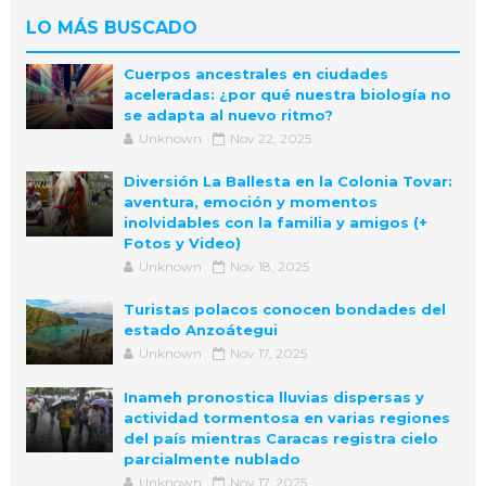
LO MÁS BUSCADO
Cuerpos ancestrales en ciudades
aceleradas: ¿por qué nuestra biología no
se adapta al nuevo ritmo?
Unknown
Nov 22, 2025
Diversión La Ballesta en la Colonia Tovar:
aventura, emoción y momentos
inolvidables con la familia y amigos (+
Fotos y Video)
Unknown
Nov 18, 2025
Turistas polacos conocen bondades del
estado Anzoátegui
Unknown
Nov 17, 2025
Inameh pronostica lluvias dispersas y
actividad tormentosa en varias regiones
del país mientras Caracas registra cielo
parcialmente nublado
Unknown
Nov 17, 2025