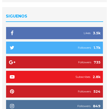
SIGUENOS
3.5k
Likes
1.7k
Followers
735
Followers
2.8k
Subscribes
524
Followers
849
Followers