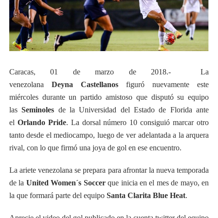
Caracas, 01 de marzo de 2018.- La
venezolana
Deyna
Castellanos
figuró nuevamente este
miércoles durante un partido amistoso que disputó su equipo
las
Seminoles
de la Universidad del Estado de Florida ante
el
Orlando Pride
. La dorsal número 10 consiguió marcar otro
tanto desde el mediocampo, luego de ver adelantada a la arquera
rival, con lo que firmó una joya de gol en ese encuentro.
La ariete venezolana se prepara para afrontar la nueva temporada
de la
United Women´s Soccer
que inicia en el mes de mayo, en
la que formará parte del equipo
Santa Clarita Blue Heat
.
Aprecie el video del gol publicado en la cuenta twitter del equipo