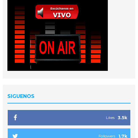
SIGUENOS
3.5k
Likes
1.7k
Followers