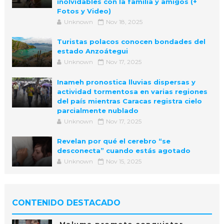
inolvidables con la familia y amigos (+
Fotos y Video)
Unknown
Nov 18, 2025
Turistas polacos conocen bondades del
estado Anzoátegui
Unknown
Nov 17, 2025
Inameh pronostica lluvias dispersas y
actividad tormentosa en varias regiones
del país mientras Caracas registra cielo
parcialmente nublado
Unknown
Nov 17, 2025
Revelan por qué el cerebro “se
desconecta” cuando estás agotado
Unknown
Nov 15, 2025
CONTENIDO DESTACADO
Maluma promete conquistar