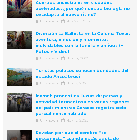
Cuerpos ancestrales en ciudades
aceleradas: ¿por qué nuestra biología no
se adapta al nuevo ritmo?
Unknown
Nov 22, 2025
Diversión La Ballesta en la Colonia Tovar:
aventura, emoción y momentos
inolvidables con la familia y amigos (+
Fotos y Video)
Unknown
Nov 18, 2025
Turistas polacos conocen bondades del
estado Anzoátegui
Unknown
Nov 17, 2025
Inameh pronostica lluvias dispersas y
actividad tormentosa en varias regiones
del país mientras Caracas registra cielo
parcialmente nublado
Unknown
Nov 17, 2025
Revelan por qué el cerebro “se
desconecta” cuando estás agotado