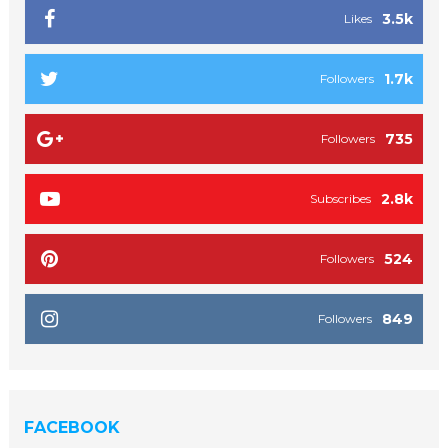
3.5k
Likes
1.7k
Followers
735
Followers
2.8k
Subscribes
524
Followers
849
Followers
FACEBOOK