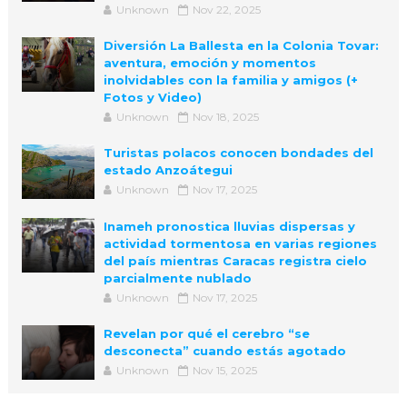
Unknown
Nov 22, 2025
Diversión La Ballesta en la Colonia Tovar:
aventura, emoción y momentos
inolvidables con la familia y amigos (+
Fotos y Video)
Unknown
Nov 18, 2025
Turistas polacos conocen bondades del
estado Anzoátegui
Unknown
Nov 17, 2025
Inameh pronostica lluvias dispersas y
actividad tormentosa en varias regiones
del país mientras Caracas registra cielo
parcialmente nublado
Unknown
Nov 17, 2025
Revelan por qué el cerebro “se
desconecta” cuando estás agotado
Unknown
Nov 15, 2025