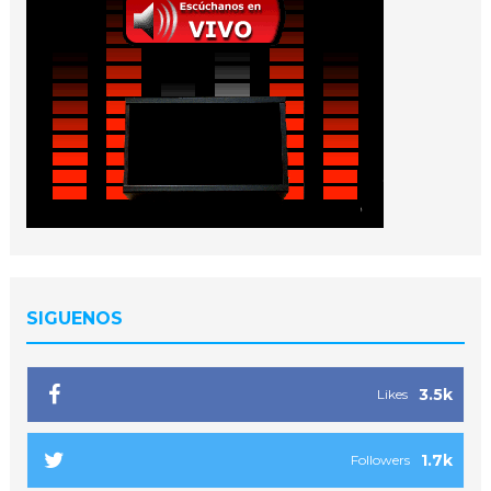
SIGUENOS
3.5k
Likes
1.7k
Followers