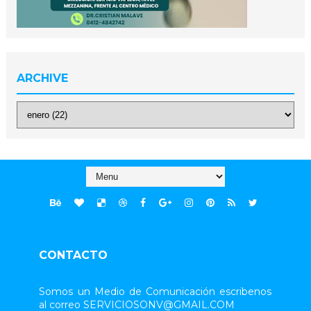
ARCHIVE
CONTACTO
Somos un Medio de Comunicación escribenos
al correo SERVICIOSONV@GMAIL.COM