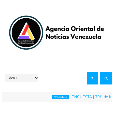
ENCUESTA | 75% de la poblaci
NACIONAL
inmediata del presidente Maduro y su esposa Cilia Flores