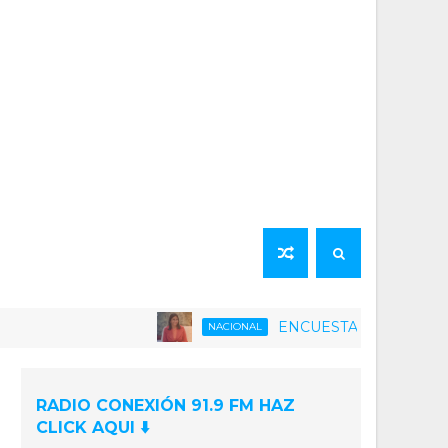
ENCUESTA | 75% de la población v
NACIONAL
RADIO CONEXIÓN 91.9 FM HAZ
CLICK AQUI ⬇️