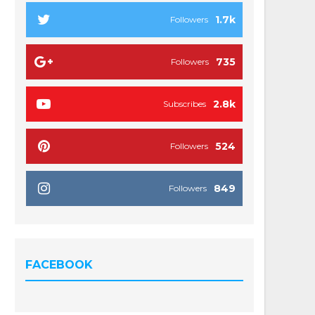
1.7k
Followers
735
Followers
2.8k
Subscribes
524
Followers
849
Followers
FACEBOOK