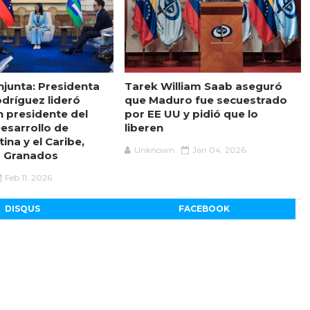
junta: Presidenta
Tarek William Saab aseguró
odríguez lideró
que Maduro fue secuestrado
n presidente del
por EE UU y pidió que lo
esarrollo de
liberen
ina y el Caribe,
Unknown
Jan 04, 2026
z Granados
Feb 11, 2026
DISQUS
FACEBOOK