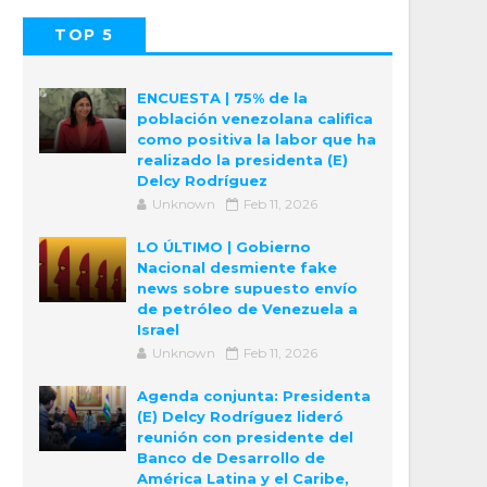
TOP 5
POPULAR
COMMENTS
ENCUESTA | 75% de la
población venezolana califica
como positiva la labor que ha
realizado la presidenta (E)
Delcy Rodríguez
Unknown
Feb 11, 2026
LO ÚLTIMO | Gobierno
Nacional desmiente fake
news sobre supuesto envío
de petróleo de Venezuela a
Israel
Unknown
Feb 11, 2026
Agenda conjunta: Presidenta
(E) Delcy Rodríguez lideró
reunión con presidente del
Banco de Desarrollo de
América Latina y el Caribe,