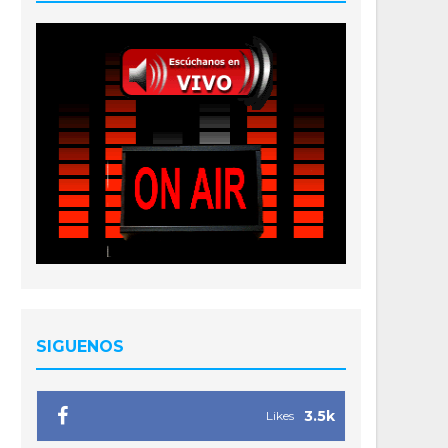
SIGUENOS
3.5k
Likes