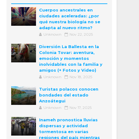
Cuerpos ancestrales en
ciudades aceleradas: ¿por
qué nuestra biología no se
adapta al nuevo ritmo?
Unknown
Nov 22, 2025
Diversión La Ballesta en la
Colonia Tovar: aventura,
emoción y momentos
inolvidables con la familia y
amigos (+ Fotos y Video)
Unknown
Nov 18, 2025
Turistas polacos conocen
bondades del estado
Anzoátegui
Unknown
Nov 17, 2025
Inameh pronostica lluvias
dispersas y actividad
tormentosa en varias
regiones del país mientras