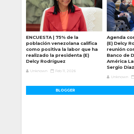
ENCUESTA | 75% de la
Agenda con
población venezolana califica
(E) Delcy R
como positiva la labor que ha
reunión co
realizado la presidenta (E)
Banco de D
Delcy Rodríguez
América Lat
Sergio Día
Unknown
Feb 11, 2026
Unknown
BLOGGER