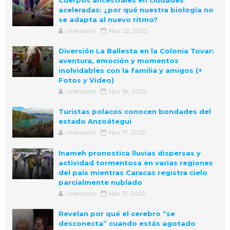
Cuerpos ancestrales en ciudades
aceleradas: ¿por qué nuestra biología no
se adapta al nuevo ritmo?
Unknown
Nov 22, 2025
Diversión La Ballesta en la Colonia Tovar:
aventura, emoción y momentos
inolvidables con la familia y amigos (+
Fotos y Video)
Unknown
Nov 18, 2025
Turistas polacos conocen bondades del
estado Anzoátegui
Unknown
Nov 17, 2025
Inameh pronostica lluvias dispersas y
actividad tormentosa en varias regiones
del país mientras Caracas registra cielo
parcialmente nublado
Unknown
Nov 17, 2025
Revelan por qué el cerebro “se
desconecta” cuando estás agotado