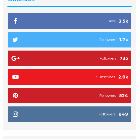
3.5k
Likes
1.7k
Followers
735
Followers
2.8k
Subscribes
524
Followers
849
Followers