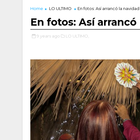
Home
LO ULTIMO
En fotos: Así arrancó la navida
En fotos: Así arrancó
9 years ago
LO ULTIMO,