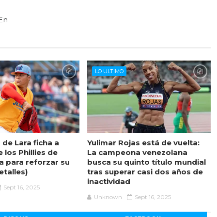
 En
LO ULTIMO
de Lara ficha a
Yulimar Rojas está de vuelta:
 los Phillies de
La campeona venezolana
a para reforzar su
busca su quinto título mundial
etalles)
tras superar casi dos años de
inactividad
Sept 16, 2025
Unknown
Sept 16, 2025