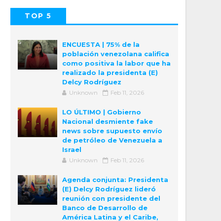
TOP 5
POPULAR
COMMENTS
ENCUESTA | 75% de la
población venezolana califica
como positiva la labor que ha
realizado la presidenta (E)
Delcy Rodríguez
Unknown
Feb 11, 2026
LO ÚLTIMO | Gobierno
Nacional desmiente fake
news sobre supuesto envío
de petróleo de Venezuela a
Israel
Unknown
Feb 11, 2026
Agenda conjunta: Presidenta
(E) Delcy Rodríguez lideró
reunión con presidente del
Banco de Desarrollo de
América Latina y el Caribe,