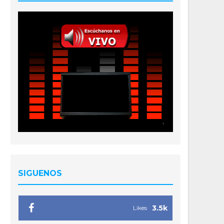
SIGUENOS
3.5k
Likes