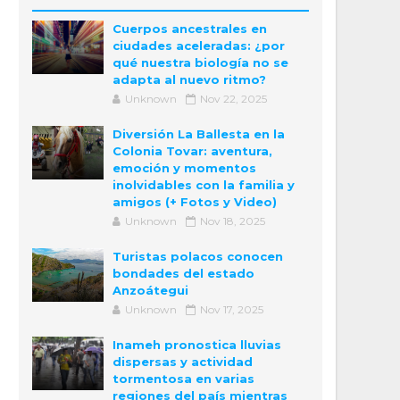
Cuerpos ancestrales en
ciudades aceleradas: ¿por
qué nuestra biología no se
adapta al nuevo ritmo?
Unknown
Nov 22, 2025
Diversión La Ballesta en la
Colonia Tovar: aventura,
emoción y momentos
inolvidables con la familia y
amigos (+ Fotos y Video)
Unknown
Nov 18, 2025
Turistas polacos conocen
bondades del estado
Anzoátegui
Unknown
Nov 17, 2025
Inameh pronostica lluvias
dispersas y actividad
tormentosa en varias
regiones del país mientras