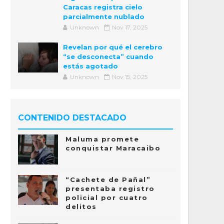
Caracas registra cielo
parcialmente nublado
Unknown
Nov 17, 2025
Revelan por qué el cerebro
“se desconecta” cuando
estás agotado
Unknown
Nov 15, 2025
CONTENIDO DESTACADO
Maluma promete
conquistar Maracaibo
“Cachete de Pañal”
presentaba registro
policial por cuatro
delitos