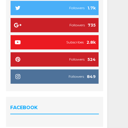
1.7k
Followers
735
Followers
2.8k
Subscribes
524
Followers
849
Followers
FACEBOOK