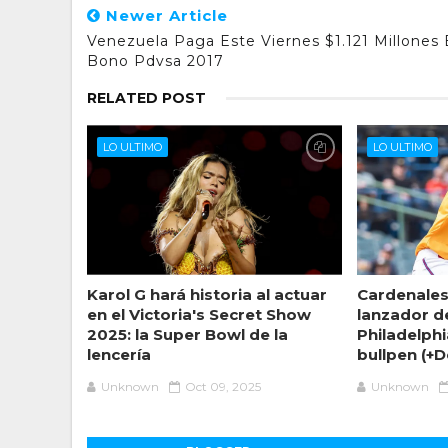
Newer Article
Venezuela Paga Este Viernes $1.121 Millones
Bono Pdvsa 2017
RELATED POST
LO ULTIMO
LO ULTIMO
Karol G hará historia al actuar
Cardenales 
en el Victoria's Secret Show
lanzador de
2025: la Super Bowl de la
Philadelphi
lencería
bullpen (+D
Unknown
Oct 09, 2025
Unknown